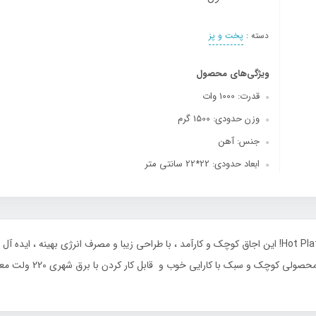
دسته :
پخت و پز
ویژگی‌های محصول
قدرت: 1000 وات
وزن حدودی: 1500 گرم
جنس: آهن
ابعاد حدودی: 22*22 سانتی متر
آشپزی سریع و آسان با اجاق برقی هات پلیت Hot Plate JX-1010A! این اجاق کوچک و کارآمد ، با طراحی زیبا و مصر
روزانه ، کمپینگ و فضاه