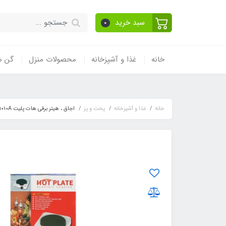
سبد خرید
0
خانه
غذا و آشپزخانه
محصولات منزل
گن ه
خانه
غذا و آشپزخانه
پخت و پز
اجاق ، هیتر برقی هات پلیت Hot Plate JX-1010A