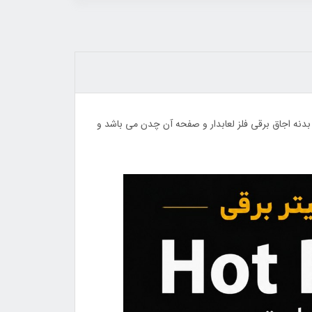
44٪
31٪
اند و همچنین جنس بدنه اجاق برقی فلز لعابدار و صفحه آن چدن می باشد و
زیر قابلمه استیل کشویی وارداتی فائوشان
برس موی حرارتی سرامیکی صاف ک
FAO SHUN
سوکانی SK-1008
450,000
تومان
1,350,000
تومان
2,400,000
650,000