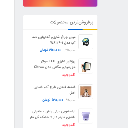
پرفروش‌ترین محصولات
مینی چراغ شارژی آهنربایی ضد
آب مدل W8129-1
650,000
تومان
1,250,000
پرژکتور شارژی LED سولار
خورشیدی مگنتی مدل CK688
ناموجود
قمقمه فانتزی طرح آدم فضایی
اصل
590,000
تومان
990,000
لباسشویی مینی واش مسافرتی
تاشوی تایمر دار + خشک کن دار
ناموجود