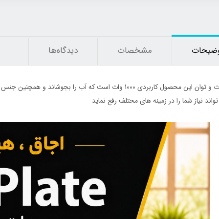
ضیحات
مشخصات
دیدگاه‌ها
43٪
قدرت و توان این محصول کاربردی 1000 وات است که آب را بجوش
واند نیاز شما را در زمینه های محتلف رفع نماید
انه شکم بند لاغری جلو قزن
چراغ قوه جیبی کوچک شارژی مگنتی چند
کاره COB
1,250,000
تومان
200,000
تومان
350,000