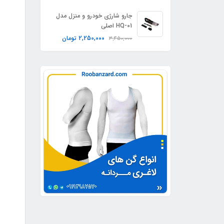
جارو شارژی خودرو و منزل مدل
HQ-01 اصلی
2,250,000
تومان
3,450,000