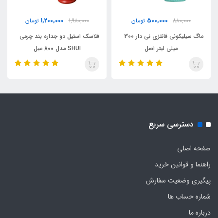
1,200,000
500,000
880,000
تومان
1,980,000
تومان
ماگ سیلیکونی فانتزی نی دار 300
فلاسک استیل دو جداره بند چرمی
میلی لیتر اصل
SHUI مدل 800 میل
دسترسی سریع
صفحه اصلی
راهنما و قوانین خرید
پیگیری وضعیت سفارش
شماره حساب ها
درباره ما