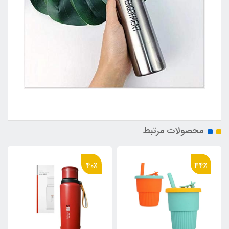
محصولات مرتبط
40٪
44٪