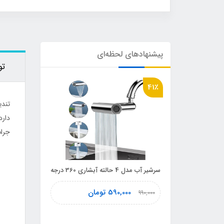
پیشنهادهای لحظه‌ای
تو
49٪
41٪
تندی
دارد
جرات
سرشیر آب مدل 4 حالته آبشاری 360 درجه
گن لاغری زن
دار آرتان Artan 2025
ان
590,000
تومان
990,000
2,450,000