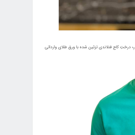
درختِ کاج فنلاندی تزئین شده با ورق طلای وارداتی