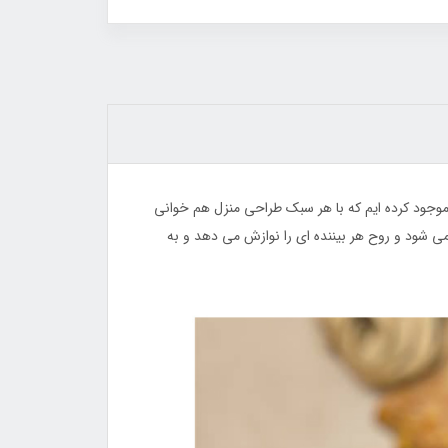
44٪
31٪
وجود کرده ایم که با هر سبک طراحی منزل هم خوانی
می شود و روح هر بیننده ای را نوازش می دهد و به
زیر قابلمه استیل کشویی وارداتی فائوشان
برس موی حرارتی سرامیکی صاف ک
FAO SHUN
سوکانی SK-1008
450,000
تومان
1,350,000
تومان
2,400,000
650,000