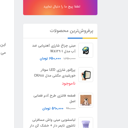
لطفا پیج ما را دنبال نمایید
پرفروش‌ترین محصولات
این 
مینی چراغ شارژی آهنربایی ضد
آب مدل W8129-1
می ب
650,000
تومان
1,250,000
پرژکتور شارژی LED سولار
خورشیدی مگنتی مدل CK688
ناموجود
قمقمه فانتزی طرح آدم فضایی
اصل
590,000
تومان
990,000
لباسشویی مینی واش مسافرتی
تاشوی تایمر دار + خشک کن دار