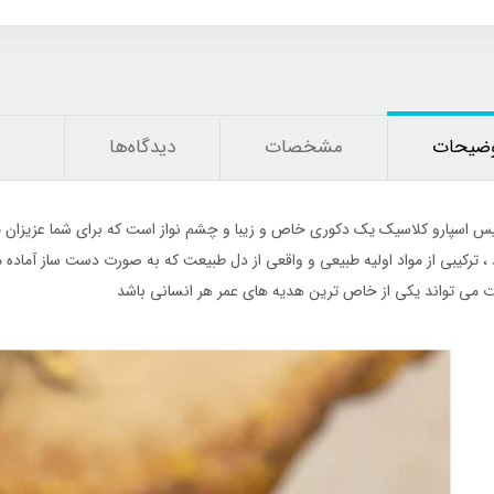
ضیحات
مشخصات
دیدگاه‌ها
43٪
س اسپارو کلاسیک یک دکوری خاص و زیبا و چشم نواز است که برای شما عزیزان م
 ، ترکیبی از مواد اولیه طبیعی و واقعی از دل طبیعت که به صورت دست ساز آماده 
 می تواند یکی از خاص ترین هدیه های عمر هر انسانی باشد
انه شکم بند لاغری جلو قزن
چراغ قوه جیبی کوچک شارژی مگنتی چند
کاره COB
1,250,000
تومان
200,000
تومان
350,000