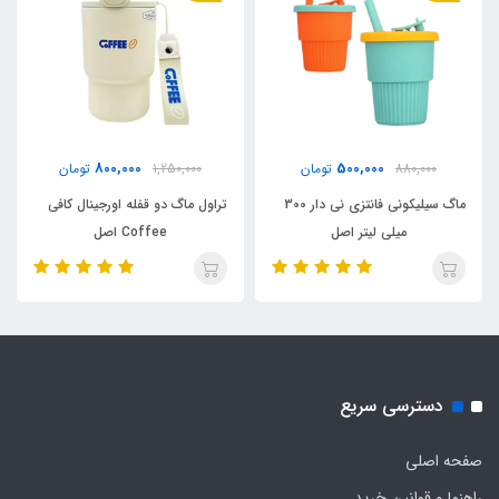
800,000
500,000
880,000
تومان
1,250,000
تومان
ماگ سیلیکونی فانتزی نی دار 300
تراول ماگ دو قفله اورجینال کافی
میلی لیتر اصل
Coffee اصل
دسترسی سریع
صفحه اصلی
راهنما و قوانین خرید