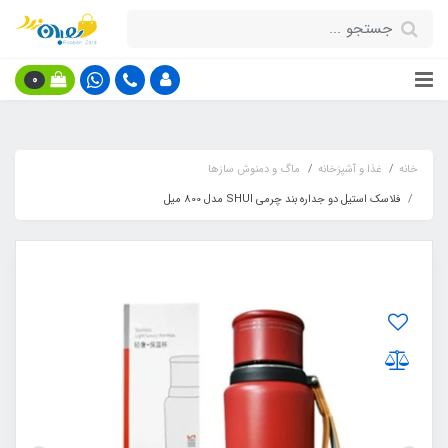
0
خانه
غذا و آشپزخانه
ماگ و دمنوش سازها
فلاسک استیل دو جداره بند چرمی SHUI مدل 800 میل