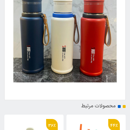
محصولات مرتبط
36٪
44٪