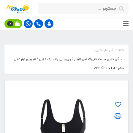
0
خانه
گن های لاغری
گن لاغری ساعت شنی لاتکس فنردار آنچری تاپی بند نازک ۶ قزن 9 فنر برای فرم دهی
شکم Ann Chery 2026