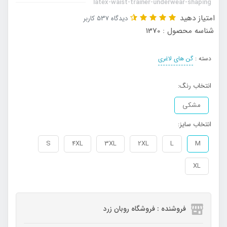
latex-waist-trainer-underwear-shaping
امتیاز دهید
دیدگاه 537 کاربر
شناسه محصول : 1370
دسته :
گن های لاغری
انتخاب رنگ:
مشکی
انتخاب سایز:
S
4XL
3XL
2XL
L
M
XL
فروشنده : فروشگاه روبان زرد