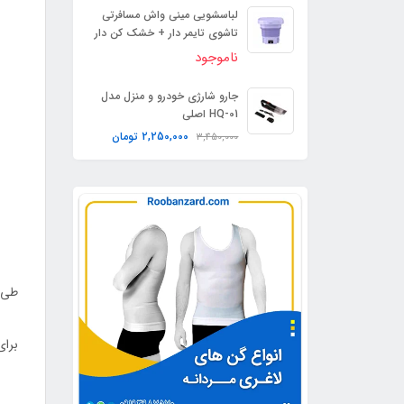
لباسشویی مینی واش مسافرتی
تاشوی تایمر دار + خشک کن دار
ناموجود
جارو شارژی خودرو و منزل مدل
HQ-01 اصلی
2,250,000
تومان
3,450,000
طی ز
برای