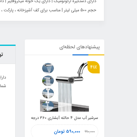
حجم 500 میلی لیتر | مناسب برای کف آشپزخانه ، پارکت ، سرامیک و سنگ و غیره | دارای شاسی بر روی دسته برای اسپری کردن مواد شوینده از مخزن
پیشنهادهای لحظه‌ای
تو
49٪
41٪
دارا
شما 
سرشیر آب مدل 4 حالته آبشاری 360 درجه
گن لاغری زن
دار آرتان Artan 2025
ان
590,000
تومان
990,000