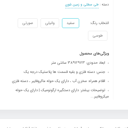
دسته :
طی سطلی و زمین شوی
انتخاب رنگ:
سفید
وانیلی
صورتی
طوسی
ویژگی‌های محصول
ابعاد حدودی: 123*12*38 سانتی متر
جنس: دسته فلزی و بقیه قسمت ها پلاستیک درجه یک
اقلام همراه: مخزن آب ، دارای یک حوله ماکروفایبر ، دسته فلزی
توضیحات بیشتر: دارای دستگیره ارگونومیک | دارای یک حوله
میکروفایبر...