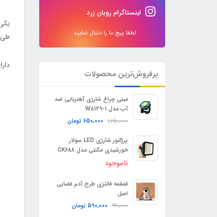
اینستاگرام روبان زرد
یکی 
لطفا پیج ما را دنبال نمایید
طی 
دارای قابلیت
پرفروش‌ترین محصولات
مینی چراغ شارژی آهنربایی ضد
آب مدل W8129-1
650,000
تومان
1,250,000
پرژکتور شارژی LED سولار
خورشیدی مگنتی مدل CK688
ناموجود
قمقمه فانتزی طرح آدم فضایی
اصل
590,000
تومان
990,000