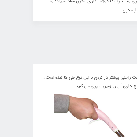
دارای دستگیره ارگونومیک | دارای یک حوله میکروفایبر | داشتن قابلیت جدا کردن مخزن | دارای دسته‎‌ فلزی با فوم محافظ | قابلیت چرخش سری به اندازه 180 درجه | دارای مخزن مواد شوینده به
44٪
31٪
ث راحتی بیشتر کار کردن با این نوع طی ها شده است ،
ح جلوی آن رو زمین اسپری می کنید
زیر قابلمه استیل کشویی وارداتی فائوشان
برس موی حرارتی سرامیکی صاف ک
FAO SHUN
سوکانی SK-1008