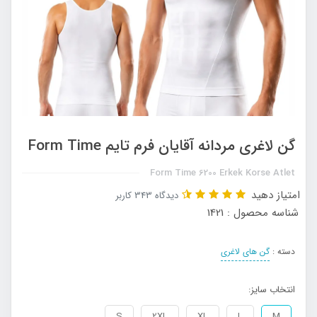
گن لاغری مردانه آقایان فرم تایم Form Time
Form Time 6200 Erkek Korse Atlet
امتیاز دهید
دیدگاه 343 کاربر
شناسه محصول : 1421
دسته :
گن های لاغری
انتخاب سایز:
S
2XL
XL
L
M