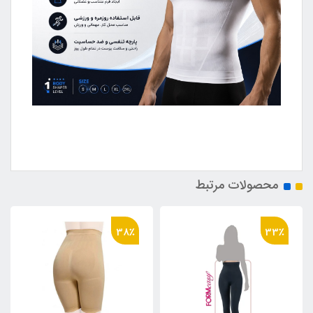
محصولات مرتبط
38٪
33٪