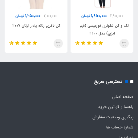
1,250,000
1,950,000
2,900,000
تومان
2,000,000
تومان
لگ و گن شلواری فورمیسی (فرم
گن لاغری زنانه پادار آرتان 2007
ایزی) مدل 2400
دسترسی سریع
صفحه اصلی
راهنما و قوانین خرید
پیگیری وضعیت سفارش
شماره حساب ها
درباره ما