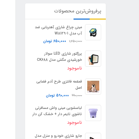
پرفروش‌ترین محصولات
مینی چراغ شارژی آهنربایی ضد
آب مدل W8129-1
650,000
تومان
1,250,000
پرژکتور شارژی LED سولار
خورشیدی مگنتی مدل CK688
ناموجود
قمقمه فانتزی طرح آدم فضایی
اصل
590,000
تومان
990,000
لباسشویی مینی واش مسافرتی
تاشوی تایمر دار + خشک کن دار
ناموجود
جارو شارژی خودرو و منزل مدل