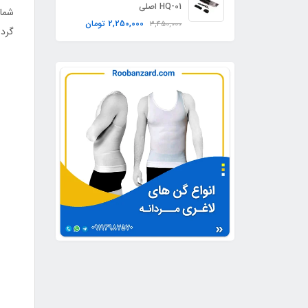
HQ-01 اصلی
شما 
2,250,000
تومان
3,450,000
گردن