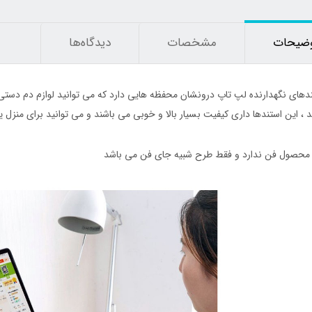
ضیحات
مشخصات
دیدگاه‌ها
43٪
دهای نگهدارنده لپ تاپ درونشان محفظه هایی دارد که می توانید لوازم دم دستی
د ، این استندها داری کیفیت بسیار بالا و خوبی می باشند و می توانید برای منزل یا 
محصول فن ندارد و فقط طرح شبیه جای فن می باشد
انه شکم بند لاغری جلو قزن
چراغ قوه جیبی کوچک شارژی مگنتی چند
کاره COB
1,250,000
تومان
200,000
تومان
350,000