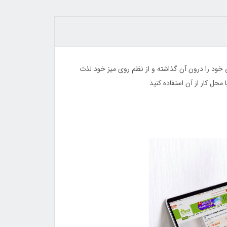
44٪
31٪
 خود را درون آن گذاشته و از نظم روی میز خود لذت
محل کار از آن استفاده کنید
زیر قابلمه استیل کشویی وارداتی فائوشان
برس موی حرارتی سرامیکی صاف ک
FAO SHUN
سوکانی SK-1008
450,000
تومان
1,350,000
تومان
2,400,000
650,000