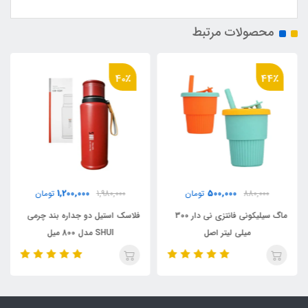
محصولات مرتبط
40٪
44٪
1,200,000
500,000
880,000
تومان
1,980,000
تومان
ماگ سیلیکونی فانتزی نی دار 300
فلاسک استیل دو جداره بند چرمی
میلی لیتر اصل
SHUI مدل 800 میل