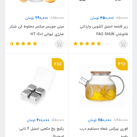
990,000
450,000
650,000
تومان
1,950,000
تومان
زیر قابلمه استیل کشویی وارداتی
مینی جویسر میکسر مخلوط کن شیکر
فائوشان FAO SHUN
شارژی لیوانی HT-G01
28٪
49٪
400,000
750,000
1,450,000
تومان
550,000
تومان
قوری پیرکس شعله مستقیم درب
پکیج یخ مکعبی استیل 4 تایی
بامبو
اورجینال