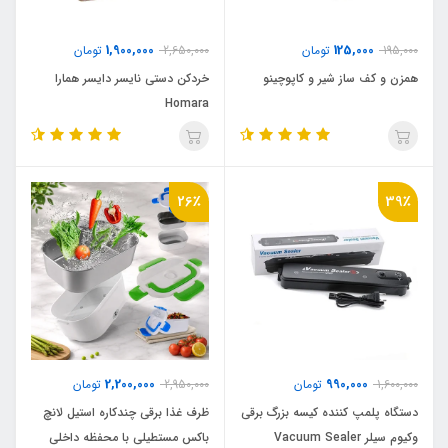
1,900,000
125,000
195,000
تومان
2,650,000
تومان
همزن و کف ساز شیر و کاپوچینو
خردکن دستی نایسر دایسر همارا
Homara
26٪
39٪
2,200,000
990,000
1,600,000
تومان
2,950,000
تومان
دستگاه پلمپ کننده کیسه بزرگ برقی
ظرف غذا برقی چندکاره استیل لانچ
وکیوم سیلر Vacuum Sealer
باکس مستطیلی با محفظه داخلی