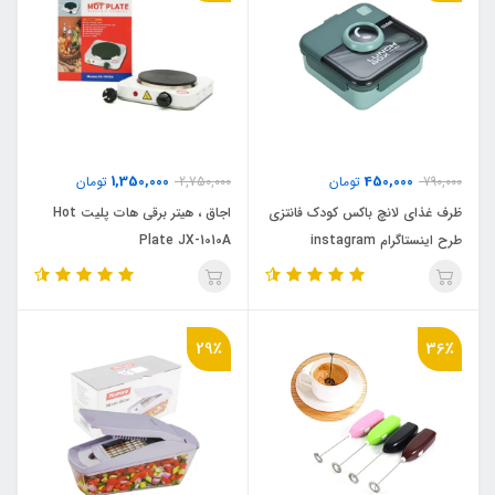
1,350,000
450,000
790,000
تومان
2,750,000
تومان
ظرف غذای لانچ باکس کودک فانتزی
اجاق ، هیتر برقی هات پلیت Hot
طرح اینستاگرام instagram
Plate JX-1010A
29٪
36٪