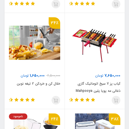
آماده‌سازی غذا در آشپزخانه
34٪
1,650,000
7,650,000
تومان
2,500,000
تومان
کباب پز 7 سیخ اتوماتیک گازی
خلال کن و خردکن 2 تیغه نوین
ذغالی مه پویا پلین Mahpooya
Pelin BRB-M84
ناموجود
24٪
38٪