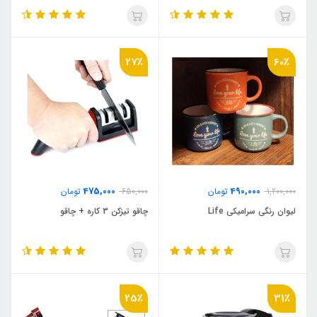
جداشونده
27٪
60٪
475,000
490,000
1,200,000
تومان
650,000
تومان
لیوان رنگی سرامیکی Life
چاقو تیزکن 3 کاره + چاقو
25٪
31٪