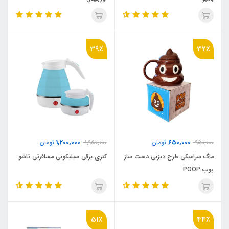
39٪
32٪
1,200,000
650,000
950,000
تومان
1,950,000
تومان
ماگ سرامیکی طرح دیزنی دست ساز
کتری برقی سیلیکونی مسافرتی تاشو
پوپ POOP
51٪
44٪