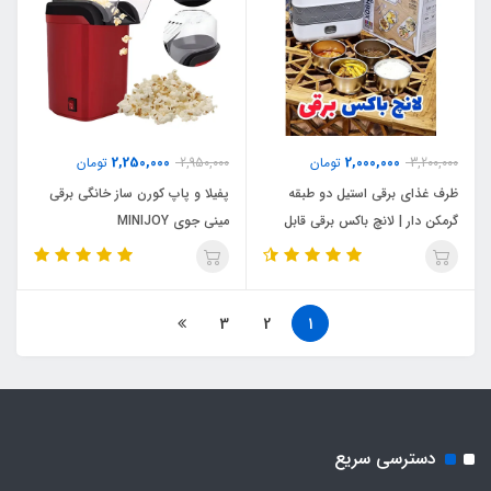
2,250,000
2,000,000
3,200,000
تومان
2,950,000
تومان
ظرف غذای برقی استیل دو طبقه
پفیلا و پاپ کورن ساز خانگی برقی
گرمکن دار | لانچ باکس برقی قابل
مینی جوی MINIJOY
حمل
3
2
1
دسترسی سریع