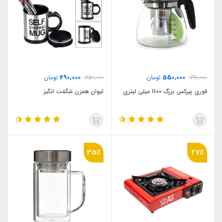
490,000
550,000
790,000
تومان
650,000
تومان
قوری پیرکس بزرگ 1100 میلی لیتری
لیوان همزن شگفت انگیز
35٪
27٪