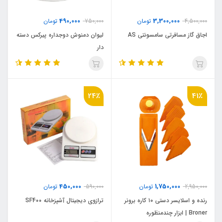
490,000
3,300,000
4,500,000
تومان
750,000
تومان
اجاق گاز مسافرتی سامسونتی AS
لیوان دمنوش دوجداره پیرکس دسته
دار
24٪
41٪
450,000
1,750,000
2,950,000
تومان
590,000
تومان
رنده و اسلایسر دستی ۱۰ کاره برونر
ترازوی دیجیتال آشپزخانه SF400
Broner | ابزار چندمنظوره