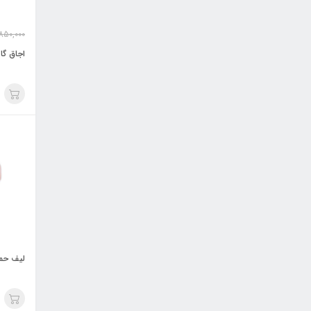
850,000
اجاق گا
لیف حما