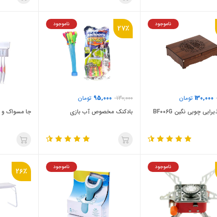
ناموجود
ناموجود
27٪
95,000
130,000
تومان
130,000
تومان
ایی چوبی نگین BF006G
بادکنک مخصوص آب بازی
جا مسواک و خ
ناموجود
ناموجود
26٪