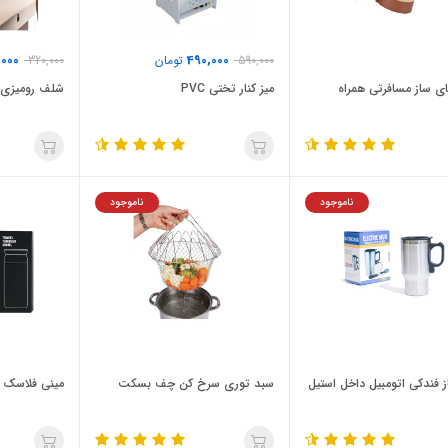
,000
490,000
590,000
تومان
320,000
ی ساز مسافرتی همراه
میز کنار تختی PVC
شلف رومیزی 
ناموجود
ناموجود
 فندکی اتومبیل داخل استیل
سبد توری سرخ کن چف بسکت
مینی فلاسک 