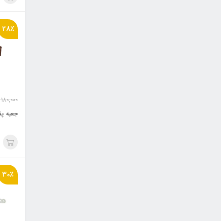
28٪
180,000
جعبه پذیر
30٪