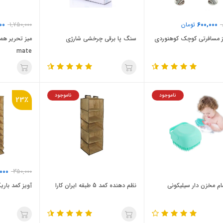
00
600,000
تومان
1,750,000
ز مسافرتی کوچک کوهنوردی
سنگ پا برقی چرخشی شارژی
mate
ناموجود
ناموجود
23٪
000
350,000
م مخزن دار سیلیکونی
نظم دهنده کمد 5 طبقه ایران کارا
آویز کمد باریک 9 طبقه ایرا