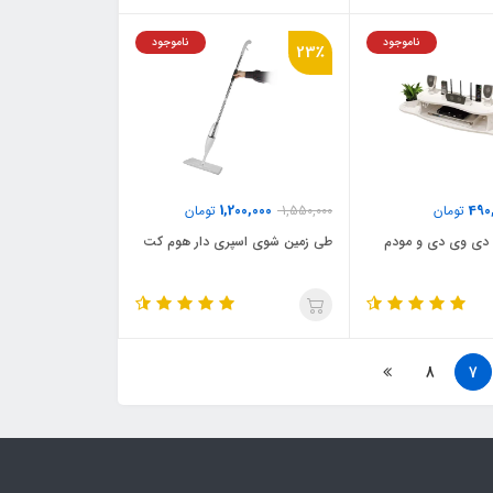
ناموجود
ناموجود
23٪
1,200,000
490
تومان
1,550,000
تومان
دی وی دی و مودم
طی زمین شوی اسپری دار هوم کت
8
7