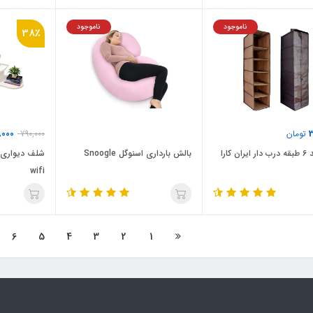
ناموجود
ناموجود
38٪
,000
3
تومان
790,000
ن کارا
بالش بارداری اسنوگل Snoogle
شلف دیواری 
wifi
6
5
4
3
2
1