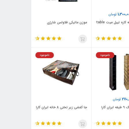
1,300,0
تومان
میز تحریر همه کاره تیبل میت table
موزن ماتیکی فلاولس شارژی
ناموجود
ناموجود
270,
تومان
ن کارا
جا کفشی زیر تختی 8 خانه ایران کارا