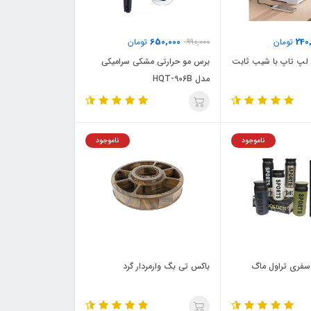
650,000
240
تومان
990,000
تومان
لپ تاپ با شیب ثابت
برس مو حرارتی مشکی سرامیکی
مدل HQT-906B
ناموجود
ناموجود
سفری تراول ماگ
باکس تی بگ وارمر‌دار گرد